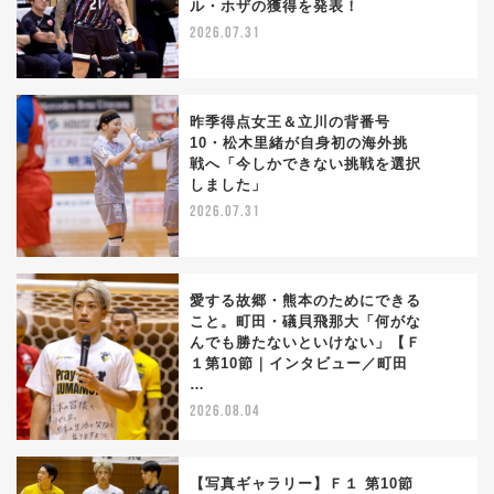
ル・ホザの獲得を発表！
2026.07.31
昨季得点女王＆立川の背番号
10・松木里緒が自身初の海外挑
戦へ「今しかできない挑戦を選択
2
しました」
2026.07.31
愛する故郷・熊本のためにできる
こと。町田・礒貝飛那大「何がな
んでも勝たないといけない」【Ｆ
3
１第10節｜インタビュー／町田
…
2026.08.04
【写真ギャラリー】Ｆ１ 第10節