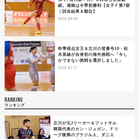
続。湘南は今季初勝利【女子Ｆ第7節
｜試合結果＆順位】
2026.08.04
昨季得点女王＆立川の背番号10・松
木里緒が自身初の海外挑戦へ「今し
かできない挑戦を選択しました」
2026.07.31
RANKING
ランキング
立川が元Jリーガー＆フットサル
韓国代表のカン・ジュガン、Ｆリ
ーグ復帰のブラジル人、ダニエ
1