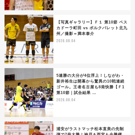
【写真ギャラリー】Ｆ１ 第10節 ペス
カドーラ町田 vs ボルクバレット北九
州／撮影＝満本泰介
2026.08.04
5連勝の大分が4位浮上！しながわ・
新井裕生は開幕から驚異の10戦連続
ゴール。王者名古屋も8発快勝【Ｆ1
第10節｜試合結果 …
2026.08.04
浦安がラストマッチ松本直美の先制
弾で7発大勝！神戸＆西宮も全勝継