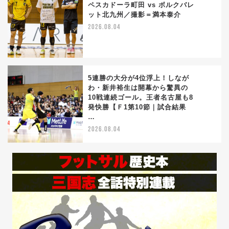
ペスカドーラ町田 vs ボルクバレ
ット北九州／撮影＝満本泰介
4
2026.08.04
5連勝の大分が4位浮上！しなが
わ・新井裕生は開幕から驚異の
10戦連続ゴール。王者名古屋も8
5
発快勝【Ｆ1第10節｜試合結果
…
2026.08.04