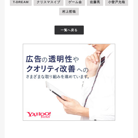
T-DREAM
クリスマスイブ
ゲーム会
佐藤亮
小曽戸允哉
村上哲哉
一覧へ戻る