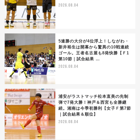
2026.08.04
5連勝の大分が4位浮上！しながわ・
新井裕生は開幕から驚異の10戦連続
ゴール。王者名古屋も8発快勝【Ｆ1
第10節｜試合結果 …
2026.08.04
浦安がラストマッチ松本直美の先制
弾で7発大勝！神戸＆西宮も全勝継
続。湘南は今季初勝利【女子Ｆ第7節
｜試合結果＆順位】
2026.08.04