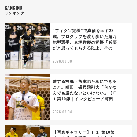
RANKING
ランキング
“フィクソ定着”で真価を示す28
歳。プロクラブを渡り歩いた超万
能型選手、鬼塚祥慶の覚悟「必要
1
だと思ってもらえる以上、その
…
2026.08.08
愛する故郷・熊本のためにできる
こと。町田・礒貝飛那大「何がな
んでも勝たないといけない」【Ｆ
2
１第10節｜インタビュー／町田
…
2026.08.04
【写真ギャラリー】Ｆ１ 第10節