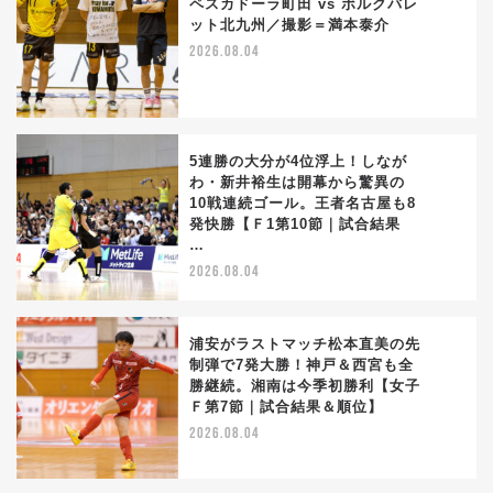
ペスカドーラ町田 vs ボルクバレ
ット北九州／撮影＝満本泰介
3
2026.08.04
5連勝の大分が4位浮上！しなが
わ・新井裕生は開幕から驚異の
10戦連続ゴール。王者名古屋も8
4
発快勝【Ｆ1第10節｜試合結果
…
2026.08.04
浦安がラストマッチ松本直美の先
制弾で7発大勝！神戸＆西宮も全
勝継続。湘南は今季初勝利【女子
5
Ｆ第7節｜試合結果＆順位】
2026.08.04