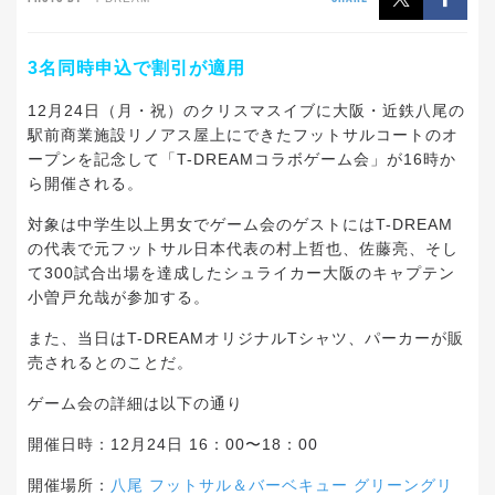
3名同時申込で割引が適用
12月24日（月・祝）のクリスマスイブに大阪・近鉄八尾の
駅前商業施設リノアス屋上にできたフットサルコートのオ
ープンを記念して「T-DREAMコラボゲーム会」が16時か
ら開催される。
対象は中学生以上男女でゲーム会のゲストにはT-DREAM
の代表で元フットサル日本代表の村上哲也、佐藤亮、そし
て300試合出場を達成したシュライカー大阪のキャプテン
小曽戸允哉が参加する。
また、当日はT-DREAMオリジナルTシャツ、パーカーが販
売されるとのことだ。
ゲーム会の詳細は以下の通り
開催日時：12月24日 16：00〜18：00
開催場所：
八尾 フットサル＆バーベキュー グリーングリ