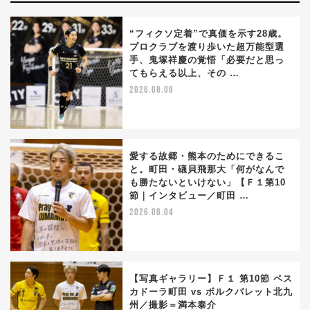
“フィクソ定着”で真価を示す28歳。
プロクラブを渡り歩いた超万能型選
手、鬼塚祥慶の覚悟「必要だと思っ
てもらえる以上、その …
2026.08.08
愛する故郷・熊本のためにできるこ
と。町田・礒貝飛那大「何がなんで
も勝たないといけない」【Ｆ１第10
節｜インタビュー／町田 …
2026.08.04
【写真ギャラリー】Ｆ１ 第10節 ペス
カドーラ町田 vs ボルクバレット北九
州／撮影＝満本泰介