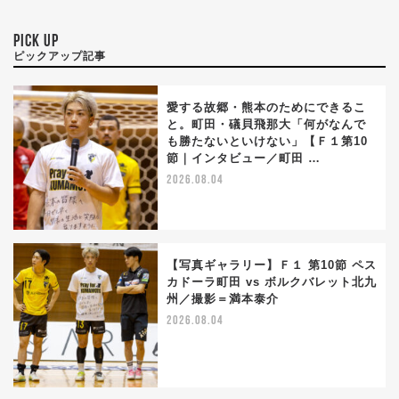
PICK UP
ピックアップ記事
愛する故郷・熊本のためにできるこ
と。町田・礒貝飛那大「何がなんで
も勝たないといけない」【Ｆ１第10
節｜インタビュー／町田 …
2026.08.04
【写真ギャラリー】Ｆ１ 第10節 ペス
カドーラ町田 vs ボルクバレット北九
州／撮影＝満本泰介
2026.08.04