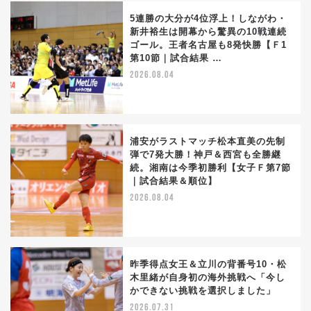
5連勝の大分が4位浮上！しながわ・
新井裕生は開幕から驚異の10戦連続
ゴール。王者名古屋も8発快勝【Ｆ1
第10節｜試合結果 …
2026.08.04
浦安がラストマッチ松本直美の先制
弾で7発大勝！神戸＆西宮も全勝継
続。湘南は今季初勝利【女子Ｆ第7節
｜試合結果＆順位】
2026.08.04
昨季得点女王＆立川の背番号10・松
木里緒が自身初の海外挑戦へ「今し
かできない挑戦を選択しました」
2026.07.31