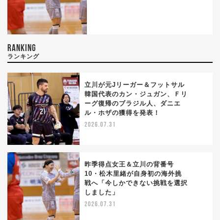
RANKING
ランキング
立川が元Jリーガー＆フットサル
韓国代表のカン・ジュガン、Ｆリ
ーグ復帰のブラジル人、ダニエ
1
ル・ホザの獲得を発表！
2026.07.31
昨季得点女王＆立川の背番号
10・松木里緒が自身初の海外挑
戦へ「今しかできない挑戦を選択
2
しました」
2026.07.31