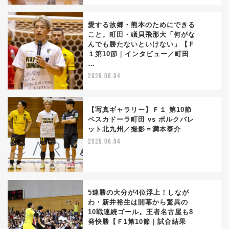
愛する故郷・熊本のためにできる
こと。町田・礒貝飛那大「何がな
んでも勝たないといけない」【Ｆ
3
１第10節｜インタビュー／町田
…
2026.08.04
【写真ギャラリー】Ｆ１ 第10節
ペスカドーラ町田 vs ボルクバレ
ット北九州／撮影＝満本泰介
4
2026.08.04
5連勝の大分が4位浮上！しなが
わ・新井裕生は開幕から驚異の
10戦連続ゴール。王者名古屋も8
5
発快勝【Ｆ1第10節｜試合結果