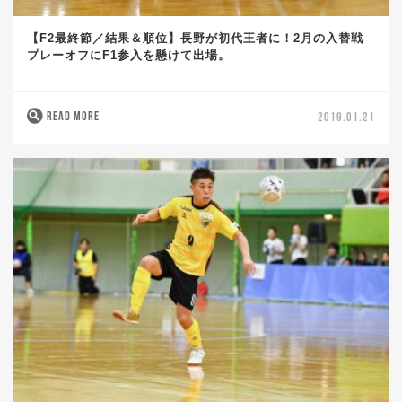
【F2最終節／結果＆順位】長野が初代王者に！2月の入替戦
プレーオフにF1参入を懸けて出場。
READ MORE
2019.01.21