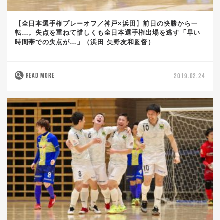
【全日本選手権プレーオフ／神戸×浜田】前日の快勝から一
転…。失点を重ねて惜しくも全日本選手権出場を逃す「早い
時間帯での失点が…」（浜田 矢野友和監督）
READ MORE
2019.02.24