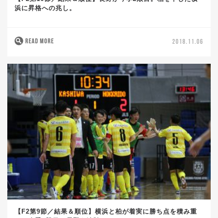
浜に昇格への兆し。
READ MORE
2018.11.06
【F2第9節／結果＆順位】横浜と柏が着実に勝ち点を積み重