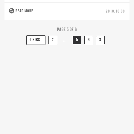
READ MORE
2018.10.09
Page 5 of 6
« First
«
...
5
6
»