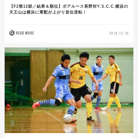
【F2第12節／結果＆順位】ボアルース長野対Y.S.C.C.横浜の
天王山は横浜に軍配が上がり首位逆転！
READ MORE
2018.12.10