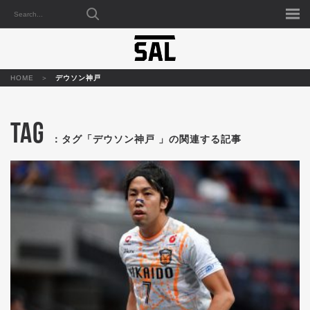
HOME
デウソン神戸
TAG
：タグ「デウソン神戸 」の関連する記事