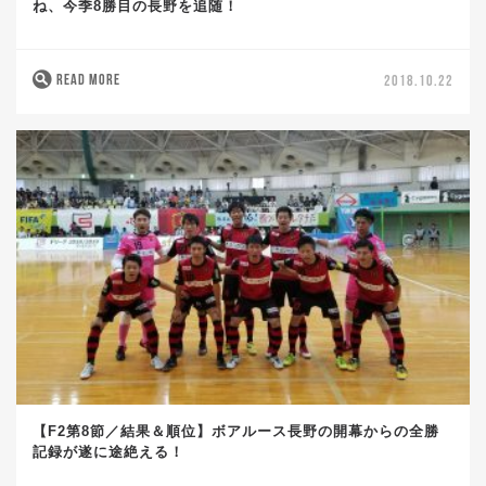
ね、今季8勝目の長野を追随！
READ MORE
2018.10.22
【F2第8節／結果＆順位】ボアルース長野の開幕からの全勝
記録が遂に途絶える！