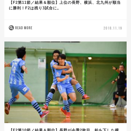
【F2第11節／結果＆順位】上位の長野、横浜、北九州が順当
に勝利！F2は残り3試合に。
READ MORE
2018.11.19
【F2第10節／結果＆順位】長野が今季2敗目。柏を下した横