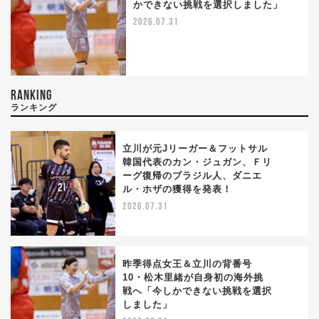
かできない挑戦を選択しました」
2026.07.31
RANKING
ランキング
立川が元Jリーガー＆フットサル
韓国代表のカン・ジュガン、Ｆリ
ーグ復帰のブラジル人、ダニエ
1
ル・ホザの獲得を発表！
2026.07.31
昨季得点女王＆立川の背番号
10・松木里緒が自身初の海外挑
戦へ「今しかできない挑戦を選択
2
しました」