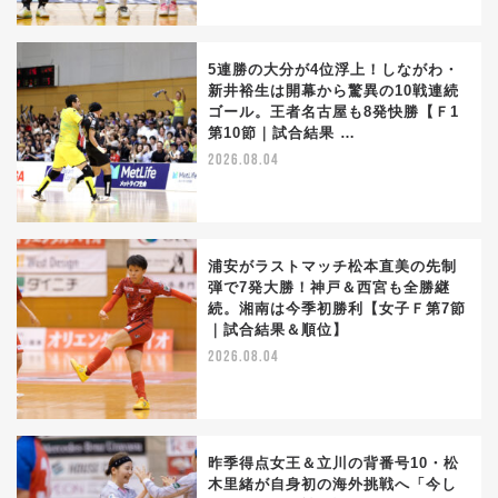
5連勝の大分が4位浮上！しながわ・
新井裕生は開幕から驚異の10戦連続
ゴール。王者名古屋も8発快勝【Ｆ1
第10節｜試合結果 …
2026.08.04
浦安がラストマッチ松本直美の先制
弾で7発大勝！神戸＆西宮も全勝継
続。湘南は今季初勝利【女子Ｆ第7節
｜試合結果＆順位】
2026.08.04
昨季得点女王＆立川の背番号10・松
木里緒が自身初の海外挑戦へ「今し