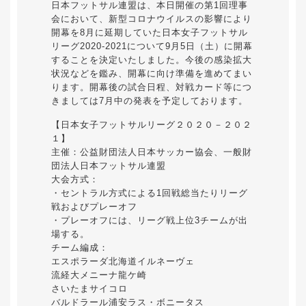
日本フットサル連盟は、本日開催の第1回理事
会において、新型コロナウイルスの影響により
開幕を8月に延期していた日本女子フットサル
リーグ2020-2021について9月5日（土）に開幕
することを決定いたしました。今後の感染拡大
状況などを鑑み、開幕に向け準備を進めてまい
ります。開幕後の試合日程、対戦カード等につ
きましては7月中の発表を予定しております。
【日本女子フットサルリーグ２０２０－２０２
１】
主催：公益財団法人日本サッカー協会、一般財
団法人日本フットサル連盟
大会方式：
・セントラル方式による1回戦総当たりリーグ
戦およびプレーオフ
・プレーオフには、リーグ戦上位3チームが出
場する。
チーム編成：
エスポラーダ北海道イルネーヴェ
流経大メニーナ龍ケ崎
さいたまサイコロ
バルドラール浦安ラス・ボニータス