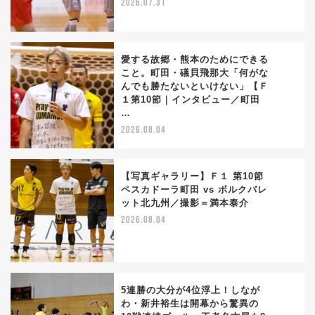
2026.07.31
愛する故郷・熊本のためにできる
こと。町田・礒貝飛那大「何がな
んでも勝たないといけない」【Ｆ
3
１第10節｜インタビュー／町田
…
2026.08.04
【写真ギャラリー】Ｆ１ 第10節
ペスカドーラ町田 vs ボルクバレ
ット北九州／撮影＝満本泰介
4
2026.08.04
5連勝の大分が4位浮上！しなが
わ・新井裕生は開幕から驚異の