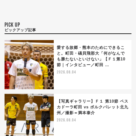
PICK UP
ピックアップ記事
愛する故郷・熊本のためにできるこ
と。町田・礒貝飛那大「何がなんで
も勝たないといけない」【Ｆ１第10
節｜インタビュー／町田 …
2026.08.04
【写真ギャラリー】Ｆ１ 第10節 ペス
カドーラ町田 vs ボルクバレット北九
州／撮影＝満本泰介
2026.08.04