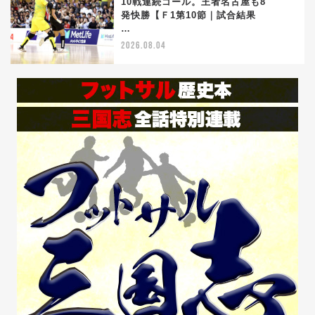
10戦連続ゴール。王者名古屋も8
5
発快勝【Ｆ1第10節｜試合結果
…
2026.08.04