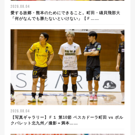
2026.08.04
愛する故郷・熊本のためにできること。町田・礒貝飛那大
「何がなんでも勝たないといけない」【Ｆ……
2026.08.04
【写真ギャラリー】Ｆ１ 第10節 ペスカドーラ町田 vs ボル
クバレット北九州／撮影＝満本……