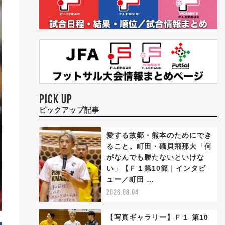
PICK UP
ピックアップ記事
愛する故郷・熊本のためにでき
ること。町田・礒貝飛那大「何
がなんでも勝たないといけな
い」【Ｆ１第10節｜インタビ
ュー／町田 …
2026.08.04
【写真ギャラリー】Ｆ１ 第10