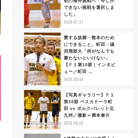
初の海外挑戦へ「今しか
2
できない挑戦を選択しま
した」
2026.07.31
愛する故郷・熊本のため
にできること。町田・礒
貝飛那大「何がなんでも
勝たないといけない」
3
【Ｆ１第10節｜インタビ
ュー／町田 …
2026.08.04
【写真ギャラリー】Ｆ１
第10節 ペスカドーラ町
田 vs ボルクバレット北
4
九州／撮影＝満本泰介
2026.08.04