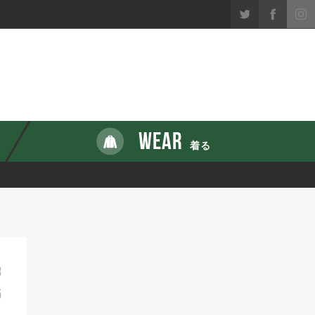
WEAR
着る
3
5