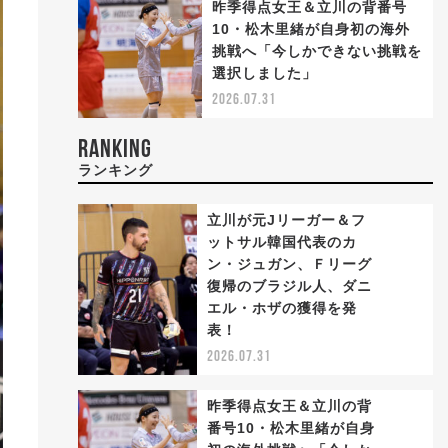
昨季得点女王＆立川の背番号
10・松木里緒が自身初の海外
挑戦へ「今しかできない挑戦を
選択しました」
2026.07.31
RANKING
ランキング
立川が元Jリーガー＆フ
ットサル韓国代表のカ
ン・ジュガン、Ｆリーグ
復帰のブラジル人、ダニ
1
エル・ホザの獲得を発
表！
2026.07.31
昨季得点女王＆立川の背
番号10・松木里緒が自身