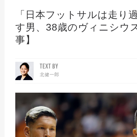
「日本フットサルは走り
す男、38歳のヴィニシウ
事】
TEXT BY
北健一郎