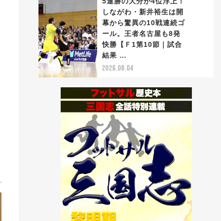
5連勝の大分が4位浮上！
しながわ・新井裕生は開
幕から驚異の10戦連続ゴ
ール。王者名古屋も8発
5
快勝【Ｆ1第10節｜試合
結果 …
2026.08.04