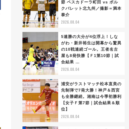
節 ペスカドーラ町田 vs ボル
クバレット北九州／撮影＝満本
泰介
2026.08.04
5連勝の大分が4位浮上！しな
がわ・新井裕生は開幕から驚異
の10戦連続ゴール。王者名古
屋も8発快勝【Ｆ1第10節｜試
合結果 …
2026.08.04
浦安がラストマッチ松本直美の
先制弾で7発大勝！神戸＆西宮
も全勝継続。湘南は今季初勝利
【女子Ｆ第7節｜試合結果＆順
位】
2026.08.04